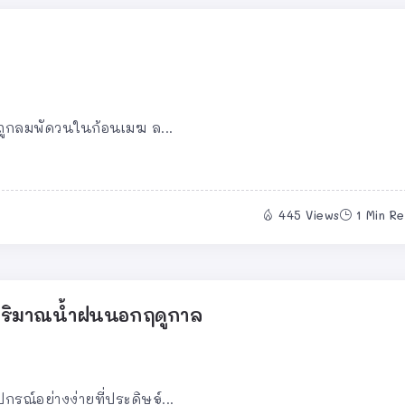
ะถูกลมพัดวนในก้อนเมฆ ล...
445 Views
1 Min R
ดปริมาณน้ำฝนนอกฤดูกาล
รณ์อย่างง่ายที่ประดิษฐ์...