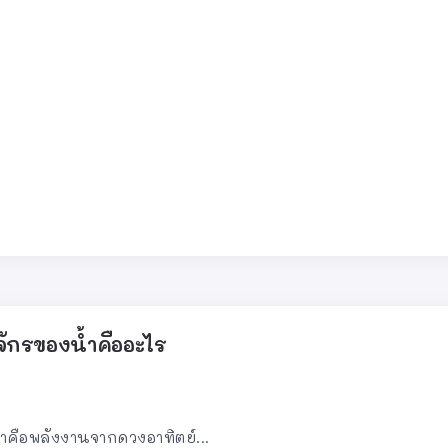
ักรของน้ำคืออะไร
ำคือพลังงานจากดวงอาทิตย์...