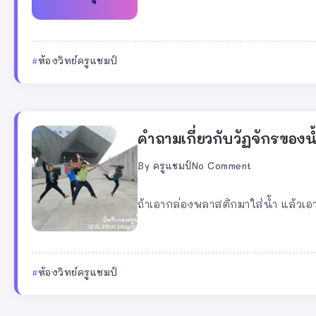
ห้องวิทย์ครูแชมป์
คำถามเกี่ยวกับวัฏจักรของน
By
ครูแชมป์
No Comment
ถ้าเอากล่องพลาสติกมาใส่น้ำ แล้วเอา
ห้องวิทย์ครูแชมป์