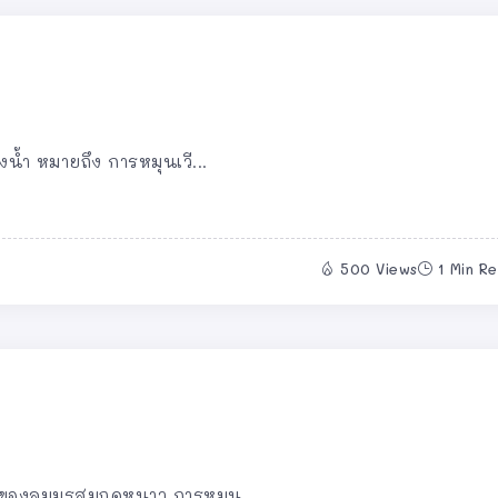
น้ำ หมายถึง การหมุนเวี...
500 Views
1 Min R
ของลมมรสุมฤดูหนาว การหมุน...