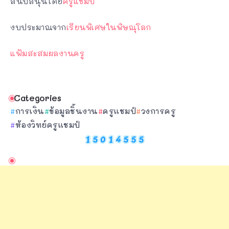
สนับสนุนโดย
ครูแชมป์
งบประมาณจาก
เรียนพิเศษในพิษณุโลก
แฟ้มสะสมผลงานครู
Categories
การเงิน
ข้อมูลชิ้นงาน
ครูแชมป์
วงการครู
ห้องวิทย์ครูแชมป์