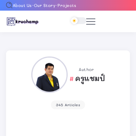
About Us
Our Story
Projects
Author
ครูแชมป์
345 Articles