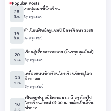
Popular Posts
เกมสุ่มเลขที่นักเรียน
26
มิ.ย.
By
ครูแชมป์
ทำเนียบศิษย์ครูแชมป์ ปีการศึกษา 2569
14
มิ.ย.
By
ครูแชมป์
เรียนรู้เรื่องสารละลาย (วันหยุดสุดมันส์)
29
พ.ค.
By
ครูแชมป์
เครื่องแบบนักเรียนโรงเรียนพิษณุโลก
05
พิทยาคม
พ.ค.
By
ครูแชมป์
เป็นครูสบายมีปิดเทอม แต่ถ้าครูต้องไป
โรงเรียนตั้งแต่ 07.00 น. จะคิดเป็นกี่วัน
16
ทำการ
เม.ย.