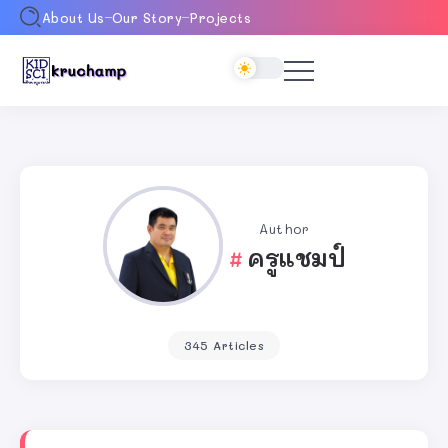
About Us
Our Story
Projects
Author
ครูแชมป์
345 Articles