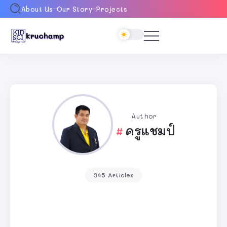
About Us
Our Story
Projects
Author
ครูแชมป์
345 Articles