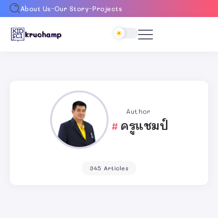
About Us
Our Story
Projects
Author
ครูแชมป์
345 Articles