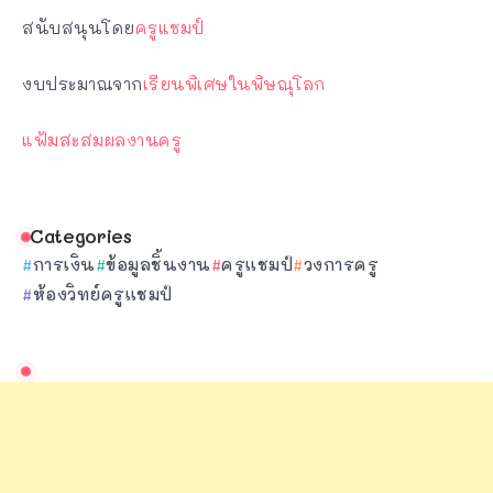
สนับสนุนโดย
ครูแชมป์
งบประมาณจาก
เรียนพิเศษในพิษณุโลก
แฟ้มสะสมผลงานครู
Categories
การเงิน
ข้อมูลชิ้นงาน
ครูแชมป์
วงการครู
ห้องวิทย์ครูแชมป์