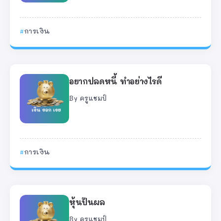
การเงิน
อยากปลดหนี้ ทำอย่างไรดี
By
ครูแชมป์
การเงิน
หุ้นปันผล
By
ครูแชมป์