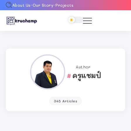
About Us
Our Story
Projects
Author
ครูแชมป์
345 Articles