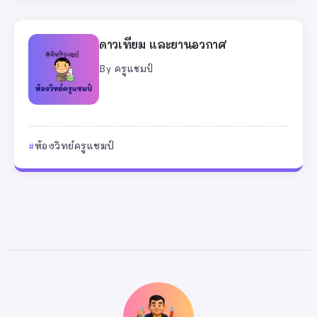
ดาวเทียม และยานอวกาศ
By
ครูแชมป์
ห้องวิทย์ครูแชมป์