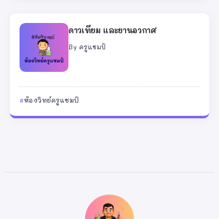
ดาวเทียม และยานอวกาศ
By
ครูแชมป์
ห้องวิทย์ครูแชมป์