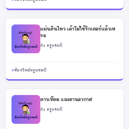
แผ่นดินไหว เค้าไม่ใช้ริกเตอร์แล้วเห
รอ
By
ครูแชมป์
ห้องวิทย์ครูแชมป์
ดาวเทียม และยานอวกาศ
By
ครูแชมป์