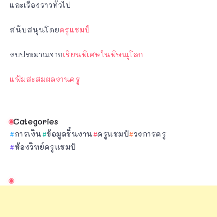
และเรื่องราวทั่วไป
สนับสนุนโดย
ครูแชมป์
งบประมาณจาก
เรียนพิเศษในพิษณุโลก
แฟ้มสะสมผลงานครู
Categories
การเงิน
ข้อมูลชิ้นงาน
ครูแชมป์
วงการครู
ห้องวิทย์ครูแชมป์