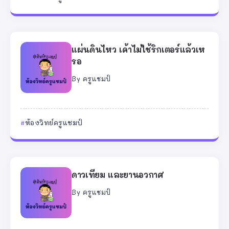
แผ่นดินไหว เค้าไม่ใช้ริกเตอร์แล้วเห
รอ
By
ครูแชมป์
ห้องวิทย์ครูแชมป์
ดาวเทียม และยานอวกาศ
By
ครูแชมป์