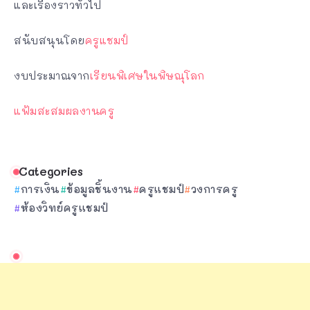
และเรื่องราวทั่วไป
สนับสนุนโดย
ครูแชมป์
งบประมาณจาก
เรียนพิเศษในพิษณุโลก
แฟ้มสะสมผลงานครู
Categories
การเงิน
ข้อมูลชิ้นงาน
ครูแชมป์
วงการครู
ห้องวิทย์ครูแชมป์