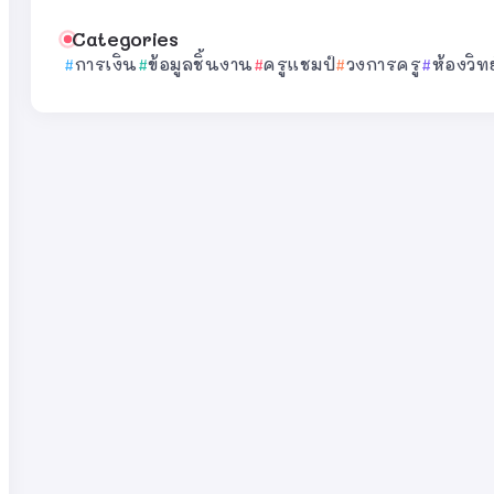
Categories
การเงิน
ข้อมูลชิ้นงาน
ครูแชมป์
วงการครู
ห้องวิท