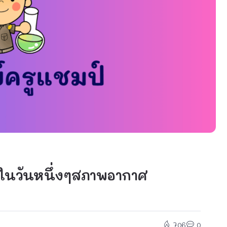
 ในวันหนึ่งๆสภาพอากาศ
706
0