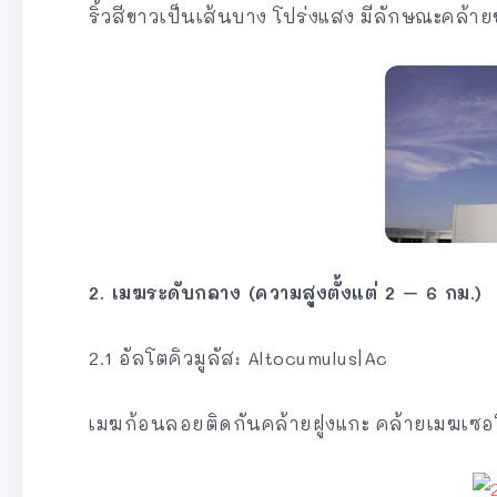
ริ้วสีขาวเป็นเส้นบาง โปร่งแสง มีลักษณะคล้
2. เมฆระดับกลาง (ความสูงตั้งแต่ 2 – 6 กม.)
2.1 อัลโตคิวมูลัส: Altocumulus|Ac
เมฆก้อนลอยติดกันคล้ายฝูงแกะ คล้ายเมฆเซอโ