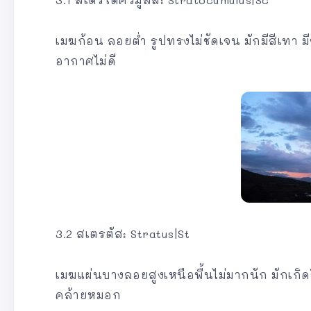
เมฆก้อน ลอยต่ำ รูปทรงไม่ชัดเจน มักมีสีเทา ม
อากาศไม่ดี
3.2 สเตรตัส: Stratus|St
เมฆแผ่นบางลอยสูงเหนือพื้นไม่มากนัก มักเกิด
คล้ายหมอก