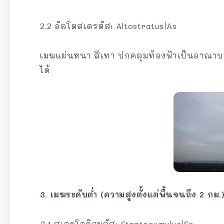
2.2 อัลโตสเตรตัส: Altostratus|As
เมฆแผ่นหนา สีเทา ปกคลุมท้องฟ้าเป็นอาณาบ
ได้
3. เมฆระดับต่ำ (ความสูงตั้งแต่พื้นจนถึง 2 กม.
3.1 สเตรโตคิวมูลัส: Stratocumulus|Sc