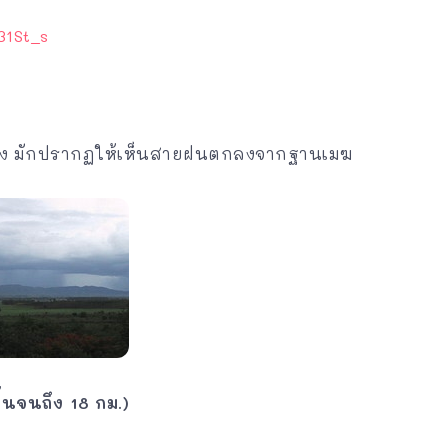
ะนอง มักปรากฏให้เห็นสายฝนตกลงจากฐานเมฆ
พื้นจนถึง 18 กม.)