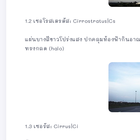
1.2 เซอโรสเตรตัส: Cirrostratus|Cs
แผ่นบางสีขาวโปร่งแสง ปกคลุมท้องฟ้ากินอาณ
ทรงกลด (halo)
1.3 เซอรัส: Cirrus|Ci