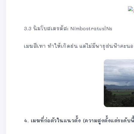
3.3 นิมโบสเตรตัส: Nimbostratus|Ns
เมฆสีเทา ทำให้เกิดฝน แต่ไม่มีพายุฝนฟ้าค
4. เมฆที่ก่อตัวในแนวตั้ง (ความสูงตั้งแต่ระดับ