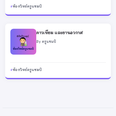
ห้องวิทย์ครูแชมป์
ดาวเทียม และยานอวกาศ
By
ครูแชมป์
ห้องวิทย์ครูแชมป์