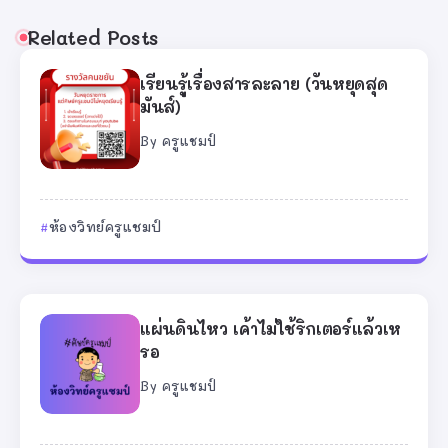
Related Posts
เรียนรู้เรื่องสารละลาย (วันหยุดสุด
มันส์)
By
ครูแชมป์
ห้องวิทย์ครูแชมป์
แผ่นดินไหว เค้าไม่ใช้ริกเตอร์แล้วเห
รอ
By
ครูแชมป์