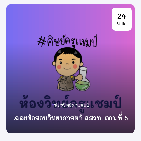
24
พ.ค.
ห้องวิทย์ครูแชมป์
เฉลยข้อสอบวิทยาศาสตร์ สสวท. ตอนที่ 5
By
ครูแชมป์