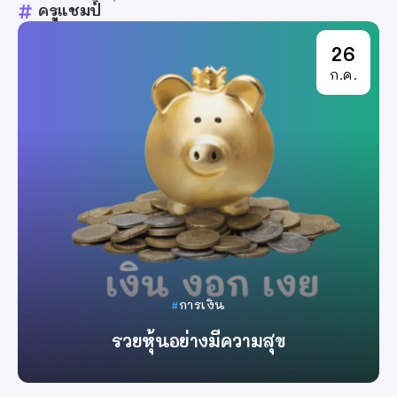
ครูแชมป์
26
ก.ค.
การเงิน
รวยหุ้นอย่างมีความสุข
By
ครูแชมป์