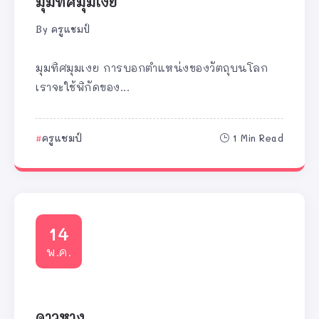
มุมทิศมุมเงย
By
ครูแชมป์
มุมทิศมุมเงย การบอกตำแหน่งของวัตถุบนโลก
เราจะใช้พิกัดของ...
ครูแชมป์
1 Min Read
14
พ.ค.
ดาวหาง