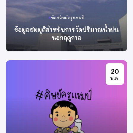
ห้องวิทย์ครูแชมป์
ข้อมูลสมมุติสำหรับการวัดปริมาณน้ำฝน
นอกฤดูกาล
By
ครูแชมป์
20
พ.ค.