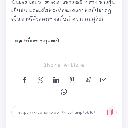
นั่นเอง โดยหางของดาวหางจะมี 2 หาง หางฝุ่น
เป็นฝุ่น และแก๊สที่สะท้อนแสงอาทิตย์ปรากฏ
เป็นทางโค้งและหางแก๊สเกิดจากลมสุริยะ
Tags:
เรื่องของครูแชมป์
Share Article