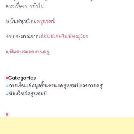
และเรื่องราวทั่วไป
สนับสนุนโดย
ครูแชมป์
งบประมาณจาก
เรียนพิเศษในพิษณุโลก
แฟ้มสะสมผลงานครู
Categories
การเงิน
ข้อมูลชิ้นงาน
ครูแชมป์
วงการครู
ห้องวิทย์ครูแชมป์