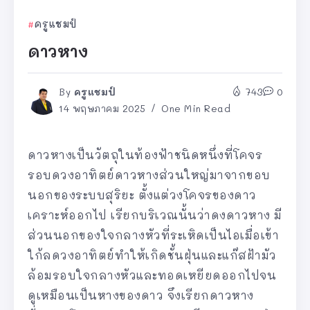
ครูแชมป์
ดาวหาง
By
ครูแชมป์
743
0
14 พฤษภาคม 2025
One Min Read
ดาวหางเป็นวัตถุในท้องฟ้าชนิดหนึ่งที่โคจร
รอบดวงอาทิตย์ดาวหางส่วนใหญ่มาจากขอบ
นอกของระบบสุริยะ ตั้งแต่วงโคจรของดาว
เคราะห์ออกไป เรียกบริเวณนั้นว่าดงดาวหาง มี
ส่วนนอกของใจกลางหัวที่ระเหิดเป็นไอเมื่อเข้า
ใก้ลดวงอาทิตย์ทำให้เกิดชั้นฝุ่นและแก๊สฝ้ามัว
ล้อมรอบใจกลางหัวและทอดเหยียดออกไปจน
ดูเหมือนเป็นหางของดาว จึงเรียกดาวหาง