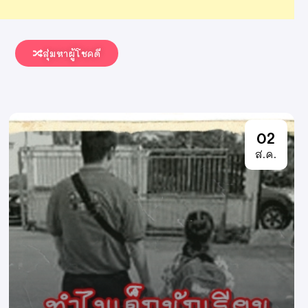
สุ่มหาผู้โชคดี
02
ส.ค.