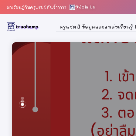
Join Us
มาเรียนรู้กับครูแชมป์กันจ้าาาาา
ครูแชมป์ ข้อมูลและแหล่งเรียนรู