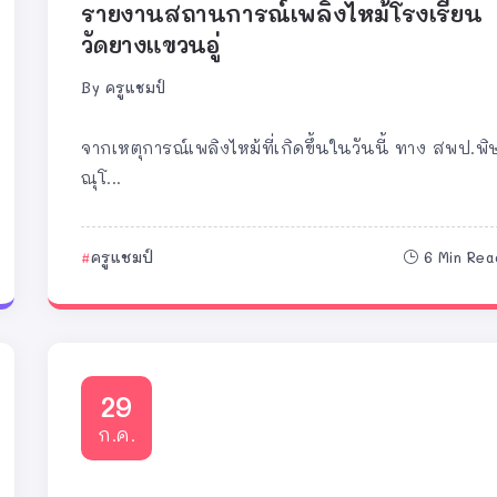
รายงานสถานการณ์เพลิงไหม้โรงเรียน
วัดยางแขวนอู่
By
ครูแชมป์
จากเหตุการณ์เพลิงไหม้ที่เกิดขึ้นในวันนี้ ทาง สพป.พิ
ณุโ...
ครูแชมป์
6 Min Rea
29
ก.ค.