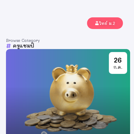
วิทย์ ม.2
Browse Category
ครูแชมป์
26
ก.ค.