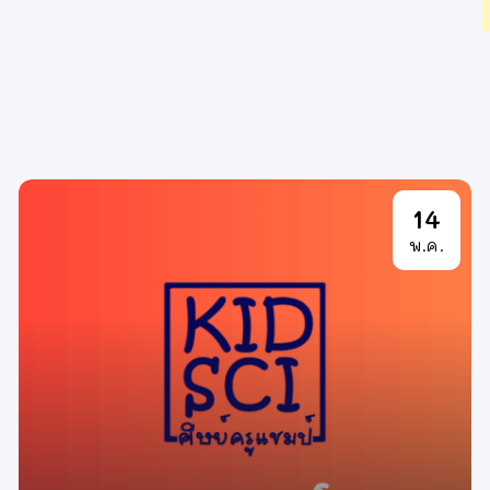
14
พ.ค.