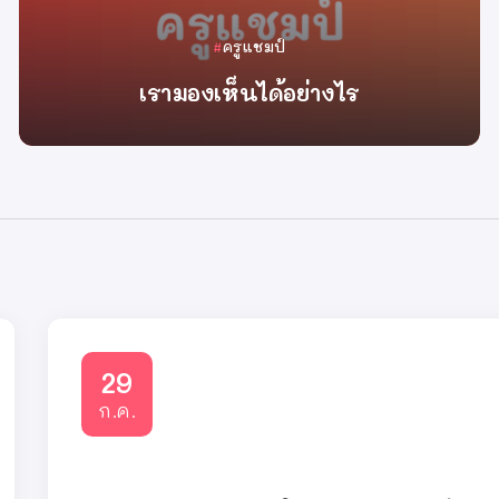
ครูแชมป์
เรามองเห็นได้อย่างไร
By
ครูแชมป์
29
ก.ค.