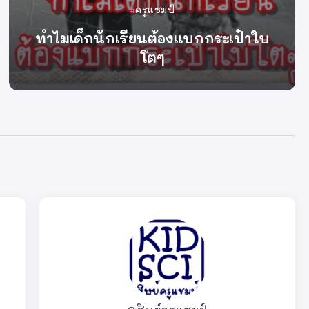
ครูแชมป์
ทำไมเด็กนักเรียนต้องแบกกระเป๋าใบ
โตๆ
By
ครูแชมป์