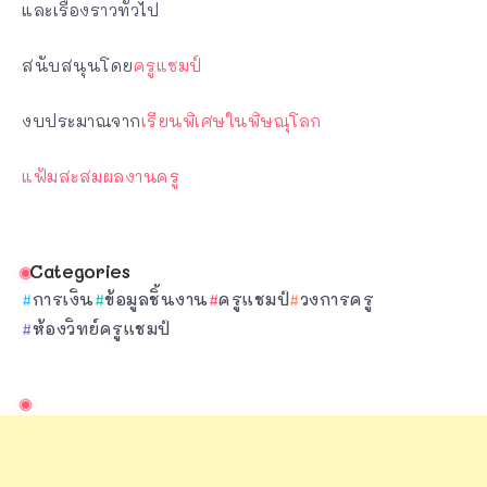
และเรื่องราวทั่วไป
สนับสนุนโดย
ครูแชมป์
งบประมาณจาก
เรียนพิเศษในพิษณุโลก
แฟ้มสะสมผลงานครู
Categories
การเงิน
ข้อมูลชิ้นงาน
ครูแชมป์
วงการครู
ห้องวิทย์ครูแชมป์