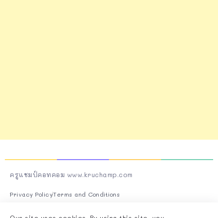
ครูแชมป์คอทคอม www.kruchamp.com
Privacy Policy
Terms and Conditions
Follow Us On Socials
Our site uses cookies. By using this site, you