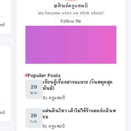
@ศิษย์ครูแชมป์
We become what we think about!
Follow Me
ead
Popular Posts
เรียนรู้เรื่องสารละลาย (วันหยุดสุด
29
มันส์)
พ.ค.
By
ครูแชมป์
แผ่นดินไหว เค้าไม่ใช้ริกเตอร์แล้วเห
ead
29
รอ
ก.ค.
By
ครูแชมป์