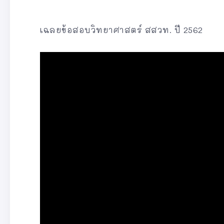
เฉลยข้อสอบวิทยาศาสตร์ สสวท. ปี 2562