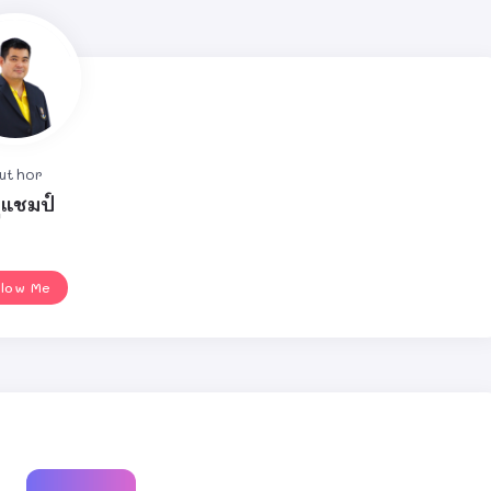
uthor
ูแชมป์
llow Me