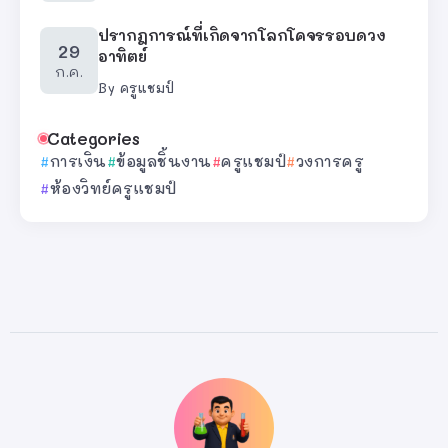
ปรากฎการณ์ที่เกิดจากโลกโคจรรอบดวง
29
อาทิตย์
ก.ค.
By
ครูแชมป์
Categories
การเงิน
ข้อมูลชิ้นงาน
ครูแชมป์
วงการครู
ห้องวิทย์ครูแชมป์