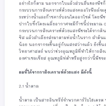
อย่างไรก็ตาม นอกจากใบแล้วส่วนอื่นของพืชก็
กระบวนการสังเคราะห์ด้วยแสงคลอโรฟีลล์จะดู
ระหว่างน้ำและก๊าซคาร์บอนไดออกไซด์ โดยพื
ปากใบซึ่งโดยเฉลี่ยอากาศจะมีก๊าซนี้ประมาณ 0.
กระบวนการสังเคราะห์ด้วยแสงพืชจะได้จากดิน 
ซิส แล้วลำเลียงส่งมาตามท่อน้ำในราก ลำต้นแล
น้อย นอกจากจะขึ้นอยู่กับแสงสว่างแล้ว ยังขึ้น
วิทยาศาสตร์ พบว่าช่วงอุณหภูมิที่ทำให้การสังเค
องศาเซลเซียส อุณหภูมิท่ต่ำหรือสูงกว่านี้พืชจ
ผลที่ได้จากกาสังเคราะห์ด้วยแสง มีดังนี้
2.1 น้ำตาล
น้ำตาล เป็นสารอินทรีย์จำพวกคาร์โบไฮเดรต น้ำ