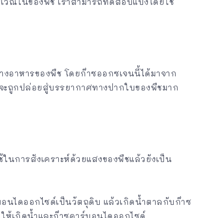
บริเวณในของพืช เราสามารถทดสอบแป้งโดยใช้
ร้างอาหารของพืช โดยก๊าซออกซเจนนี้ได้มาจาก
นจะถูกปล่อยสู่บรรยากาศทางปากใบของพืชมาก
ใช้ในการสังเคราะห์ด้วยแสงของพืชแล้วยังเป็น
อนไดออกไซด์เป็นวัตถุดิบ แล้วเกิดน้ำตาลกับก๊าซ
ให้เกิดน้ำและก๊าซคาร์บอนไดออกไซด์