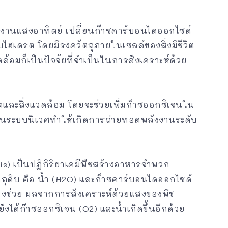
งานแสงอาทิตย์ เปลี่ยนก๊าซคาร์บอนไดออกไซด์
ฮเดรต โดยมีรงควัตถุภายในเซลล์ของสิ่งมีชีวิต
ล้อมก็เป็นปัจจัยที่จำเป็นในการสังเคราะห์ด้วย
ิตและสิ่งแวดล้อม โดยจะช่วยเพิ่มก๊าซออกซิเจนใน
ในระบบนิเวศทำให้เกิดการถ่ายทอดพลังงานระดับ
s) เป็นปฏิกิริยาเคมีพืชสร้างอาหารจำพวก
ัตถุดิบ คือ น้ำ (H2O) และก๊าซคาร์บอนไดออกไซด์
่องช่วย ผลจากการสังเคราะห์ด้วยแสงของพืช
ด้ก๊าซออกซิเจน (O2) และน้ำเกิดขึ้นอีกด้วย