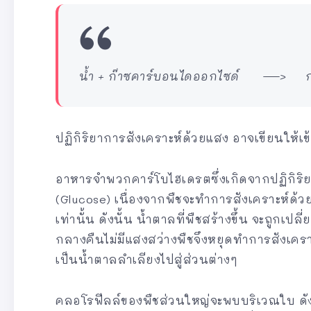
น้ำ + ก๊าซคาร์บอนไดออกไซด์ —> กลูโ
ปฏิกิริยาการสังเคราะห์ด้วยแสง อาจเขียนให้เข้า
อาหารจำพวกคาร์โบไฮเดรตซึ่งเกิดจากปฏิกิริย
(Glucose) เนื่องจากพืชจะทำการสังเคราะห์ด้ว
เท่านั้น ดังนั้น น้ำตาลที่พืชสร้างขึ้น จะถูกเ
กลางคืนไม่มีแสงสว่างพืชจึงหยุดทำการสังเคราะห
เป็นน้ำตาลลำเลียงไปสู่ส่วนต่างๆ
คลอโรฟีลล์ของพืชส่วนใหญ่จะพบบริเวณใบ ดังน