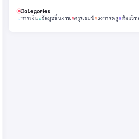
Categories
การเงิน
ข้อมูลชิ้นงาน
ครูแชมป์
วงการครู
ห้องวิท