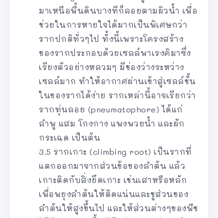
มาเหนือพื้นดินบางทีก็ลอยตามผิวน้ำ เพื่อ
ช่วยในการหายใจได้มากเป็นพิเศษกว่า
รากปกติทั่วๆไป ทั้งนี้เพราะโครงสร้าง
ของรากประกอบด้วยเซลล์พาเรงคิมาซึ่ง
เรียงตัวอย่างหลวมๆ มีช่องว่างระหว่าง
เซลล์มาก ทำให้อากาศผ่านเข้าสู่เซลล์ชั้น
ในของรากได้ง่าย รากเหล่านี้อาจเรียกว่า
รากทุ่นลอย (pneumatophore) ได้แก่
ลำพู แสม โกงกาง แพงพวยน้ำ และผัก
กระเฉด เป็นต้น
3.5 รากเกาะ (climbing root) เป็นรากที่
แตกออกมาจากส่วนข้อของลำต้น แล้ว
เกาะติดกับสิ่งยึดเกาะ เช่นเสาหรือหลัก
เพื่อพยุงลำต้นให้ติดแน่นและชูส่วนของ
ลำต้นให้สูงขึ้นไป และให้ส่วนต่างๆของพืช