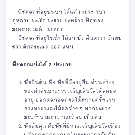
– พืชดอกที่อยู่บนบก ได้แก่ มะม่วง ชบา
กุหลาบ มะเขือ มะขาม มะพร้าว ฟักทอง
มะละกอ มะลิ มะกอก
– พืชดอกที่อยู่ในน้ำ ได้แก่ บัว สันตะวา ผักตบ
ชวา ผักกระเฉด จอก แหน
พืชดอกแบ่งได้ 2 ประเภท
พืชยืนต้น คือ พืชที่มีอายุยืน ส่วนต่างๆ
ของลำต้นสามารถเจริญเติบโตได้ตลอด
อายุ ออกดอกออกผลได้หลายครั้ง เช่น
ยางพาราและไม้ผลต่าง ๆ พวกมะม่วง
มะพร้าว มะขาม กระท้อน เป็นต้น
พืชล้มลุก คือพืชที่มีการเจริญเติบโตเพียง
แค่ออกดอกออกผลในระยะเวลาอันสั้น