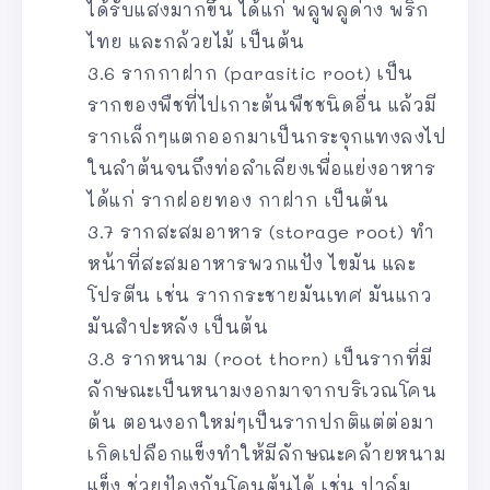
ได้รับแสงมากขึ้น ได้แก่ พลูพลูด่าง พริก
ไทย และกล้วยไม้ เป็นต้น
3.6 รากกาฝาก (parasitic root) เป็น
รากของพืชที่ไปเกาะต้นพืชชนิดอื่น แล้วมี
รากเล็กๆแตกออกมาเป็นกระจุกแทงลงไป
ในลำต้นจนถึงท่อลำเลียงเพื่อแย่งอาหาร
ได้แก่ รากฝอยทอง กาฝาก เป็นต้น
3.7 รากสะสมอาหาร (storage root) ทำ
หน้าที่สะสมอาหารพวกแป้ง ไขมัน และ
โปรตีน เช่น รากกระชายมันเทศ มันแกว
มันสำปะหลัง เป็นต้น
3.8 รากหนาม (root thorn) เป็นรากที่มี
ลักษณะเป็นหนามงอกมาจากบริเวณโคน
ต้น ตอนงอกใหม่ๆเป็นรากปกติแต่ต่อมา
เกิดเปลือกแข็งทำให้มีลักษณะคล้ายหนาม
แข็ง ช่วยป้องกันโคนต้นได้ เช่น ปาล์ม