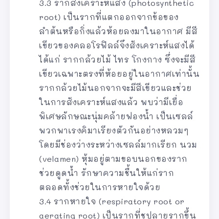
3.3 รากสังเคราะห์แสง (photosynthetic
root) เป็นรากที่แตกออกจากข้อของ
ลำต้นหรือกิ่งแล้วห้อยลงมาในอากาศ มีสี
เขียวของคลอโรฟิลล์จึงสังเคราะห์แสงได้
ได้แก่ รากกล้วยไม้ ไทร โกงกาง ซึ่งจะมีสี
เขียวเฉพาะตรงที่ห้อยอยู่ในอากาศเท่านั้น
รากกล้วยไม้นอกจากจะมีสีเขียวและช่วย
ในการสังเคราะห์แสงแล้ว พบว่ามีเยื่อ
พิเศษลักษณะนุ่มคล้ายฟองน้ำ เป็นเซลล์
พวกพาเรงคิมาเรียงตัวกันอย่างหลวมๆ
โดยมีช่องว่างระหว่างเซลล์มากเรียก นวม
(velamen) หุ้มอยู่ตามขอบนอกของราก
ช่วยดูดน้ำ รักษาความชื้นให้แก่ราก
ตลอดทั้งช่วยในการหายใจด้วย
3.4 รากหายใจ (respiratory root or
aerating root) เป็นรากที่ชูปลายรากขึ้น