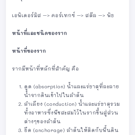
เอพิเดอร์มิส –> คอร์เทกซ์ –> สตีล –> พิธ
หน้าที่และชนิดของราก
หน้าที่ของราก
รากมีหน้าที่หลักที่สำคัญ คือ
ดูด (absorption) น้ำและแร่ธาตุที่ละลาย
น้ำจากดินเข้าไปในลำต้น
ลำเลียง (conduction) น้ำและแร่ธาตุรวม
ทั้งอาหารซึ่งพืชสะสมไว้ในรากขึ้นสู่ส่วน
ต่างๆของลำต้น
ยึด (anchorage) ลำต้นให้ติดกับพื้นดิน