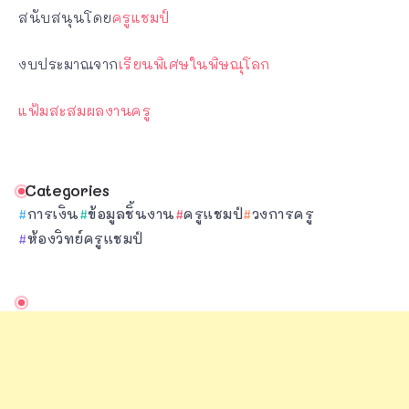
สนับสนุนโดย
ครูแชมป์
งบประมาณจาก
เรียนพิเศษในพิษณุโลก
แฟ้มสะสมผลงานครู
Categories
การเงิน
ข้อมูลชิ้นงาน
ครูแชมป์
วงการครู
ห้องวิทย์ครูแชมป์