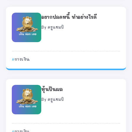
อยากปลดหนี้ ทำอย่างไรดี
By
ครูแชมป์
การเงิน
หุ้นปันผล
By
ครูแชมป์
การเงิน