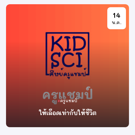
14
พ.ค.
ครูแชมป์
ให้เลือดเท่ากับให้ชีวิต
By
ครูแชมป์