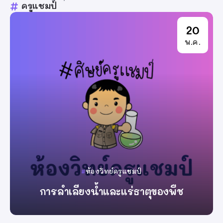
ครูแชมป์
20
พ.ค.
ห้องวิทย์ครูแชมป์
การลำเลียงน้ำและแร่ธาตุของพืช
By
ครูแชมป์