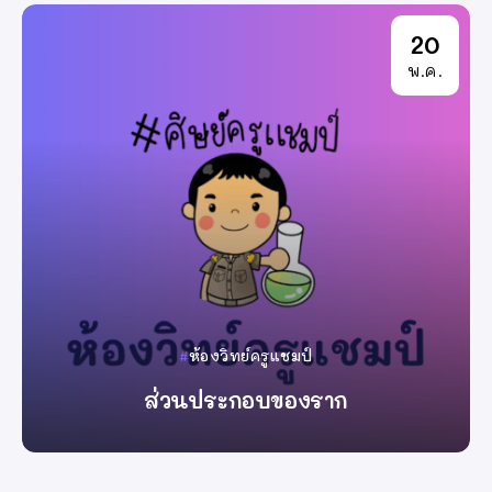
20
พ.ค.
ห้องวิทย์ครูแชมป์
ส่วนประกอบของราก
By
ครูแชมป์