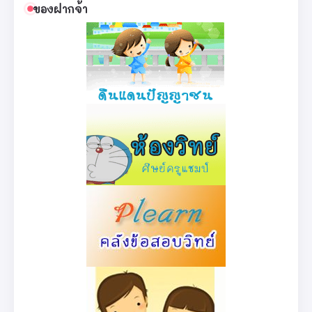
ของฝากจ้า