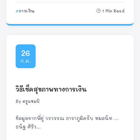
การเงิน
1 Min Read
26
ก.ค.
วิธีเช็คสุขภาพทางการเงิน
By
ครูแชมป์
ข้อมูลจากพี่ตู่ วรวรรณ ธาราภูมิครับ หมอนัท …
ธนัฐ ศิริว...