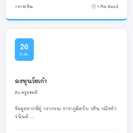
การเงิน
1 Min Read
26
ก.ค.
ลงทุนวัยเก๋า
By
ครูแชมป์
ข้อมูลจากพี่ตู่ วรวรรณ ธาราภูมิครับ วศิน วณิชย์ว
รนันต์ ...