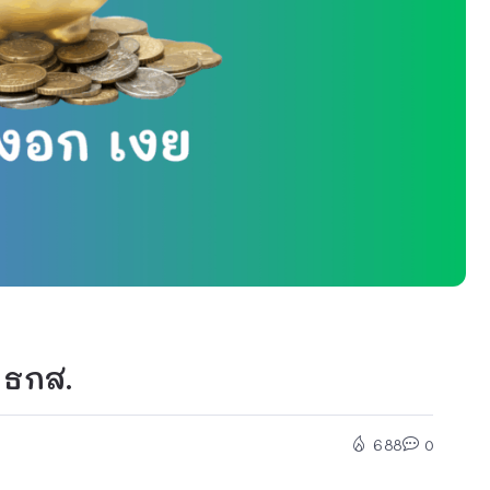
 ธกส.
688
0