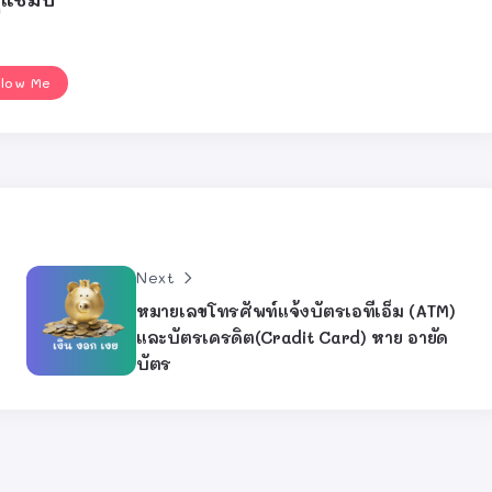
llow Me
Next
หมายเลขโทรศัพท์แจ้งบัตรเอทีเอ็ม (ATM)
และบัตรเครดิต(Cradit Card) หาย อายัด
บัตร