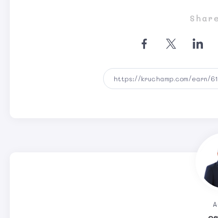
Share
A
คร