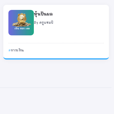
หุ้นปันผล
By
ครูแชมป์
การเงิน