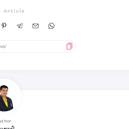
 Article
uthor
ูแชมป์