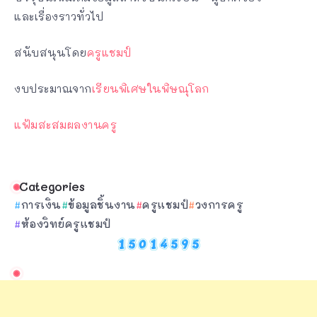
และเรื่องราวทั่วไป
สนับสนุนโดย
ครูแชมป์
งบประมาณจาก
เรียนพิเศษในพิษณุโลก
แฟ้มสะสมผลงานครู
Categories
การเงิน
ข้อมูลชิ้นงาน
ครูแชมป์
วงการครู
ห้องวิทย์ครูแชมป์