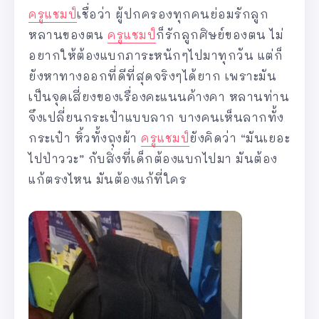
ครูแชมป์
เชื่อว่า ผู้ปกครองทุกคนย่อมรักลูก
หลานของตน
ครูแชมป์
ก็รักลูกศิษย์ของตน ไม่
อยากให้ต้องแบกภาระหนักๆไปมาทุกวัน แต่ก็
ยังหาทางออกที่ดีที่สุดจริงๆได้ยาก เพราะมัน
เป็นจุดเสี่ยงของเรื่องคะแนนค้างคา หลานท่าน
จึงเปลี่ยนกระเป๋าแบบลาก บางคนเห็นลากทั้ง
กระเป๋า หิ้วทั้งถุงผ้า
ครูแชมป์
ยังคิดว่า “มันเยอะ
ไปป่าววะ” กับสิ่งที่เด็กต้องแบกไปมา มันต้อง
แก้ตรงไหน มันต้องแก้ที่ใคร