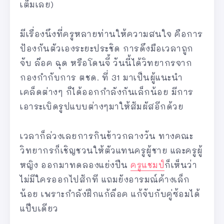
เต็มเลย)
มีเรื่องนึงที่ครูหลายท่านให้ความสนใจ คือการ
ป้องกันตัวเองระยะประชิด การดึงมือเวลาถูก
จับ ล๊อค ฉุด หรือโดนจี้ วันนี้ได้วิทยากรจาก
กองกำกับการ ตชด. ที่ 31 มาเป็นผู้แนะนำ
เคล็ดต่างๆ ก็ได้ออกกำลังกันเล็กน้อย มีการ
เอาระเบิดรูปแบบต่างๆมาให้สัมผัสอีกด้วย
เวลาก็ล่วงเลยการกินข้าวกลางวัน ทางคณะ
วิทยากรก็เชิญชวนให้ตัวแทนครูผู้ชาย และครูผู้
หญิง ออกมาทดลองแย่งปืน
ครูแชมป์
ก็เห็นว่า
ไม่มีใครออกไปสักที แถมยังอารมณ์ค้างเล็ก
น้อย เพราะกำลังฝึกแก้ล๊อค แก้จับกับคู่ซ้อมได้
แป๊บเดียว