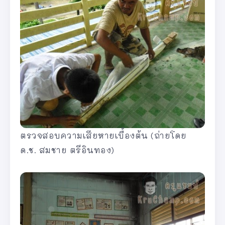
ตรวจสอบความเสียหายเบื้องต้น (ถ่ายโดย
ด.ช. สมชาย ตรีอินทอง)