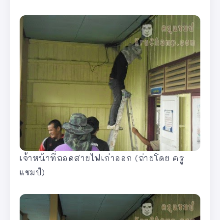
เจ้าหน้าที่ถอดสายไฟเก่าออก (ถ่ายโดย ครู
แชมป์)