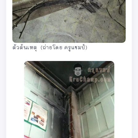
ตัวต้นเหตุ (ถ่ายโดย ครูแชมป์)