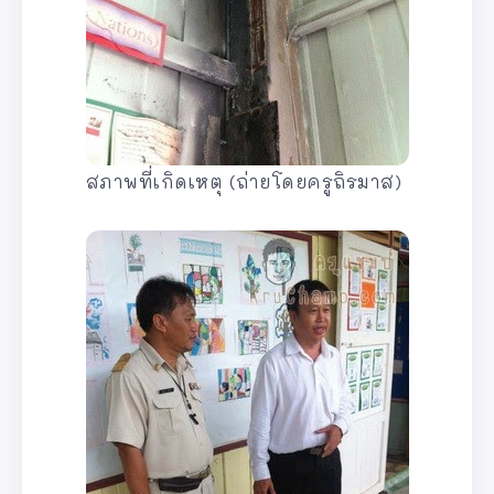
สภาพที่เกิดเหตุ (ถ่ายโดยครูถิรมาส)