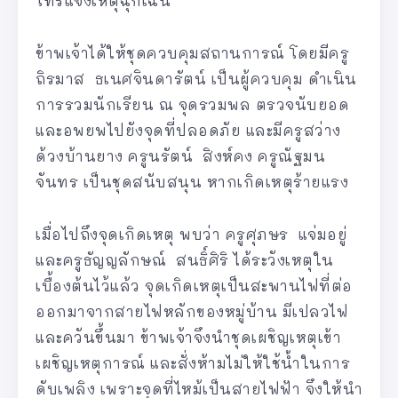
โทรแจ้งเหตุฉุกเฉิน
ข้าพเจ้าได้ให้ชุดควบคุมสถานการณ์ โดยมีครู
ถิรมาส ธเนศจินดารัตน์ เป็นผู้ควบคุม ดำเนิน
การรวมนักเรียน ณ จุดรวมพล ตรวจนับยอด
และอพยพไปยังจุดที่ปลอดภัย และมีครูสว่าง
ด้วงบ้านยาง ครูนรัตน์ สิงห์คง ครูณัฐมน
จันทร เป็นชุดสนับสนุน หากเกิดเหตุร้ายแรง
เมื่อไปถึงจุดเกิดเหตุ พบว่า ครูศุภษร แจ่มอยู่
และครูธัญญลักษณ์ สนธิ์ศิริ ได้ระวังเหตุใน
เบื้องต้นไว้แล้ว จุดเกิดเหตุเป็นสะพานไฟที่ต่อ
ออกมาจากสายไฟหลักของหมู่บ้าน มีเปลวไฟ
และควันขึ้นมา ข้าพเจ้าจึงนำชุดเผชิญเหตุเข้า
เผชิญเหตุการณ์ และสั่งห้ามไม่ให้ใช้น้ำในการ
ดับเพลิง เพราะจุดที่ไหม้เป็นสายไฟฟ้า จึงให้นำ