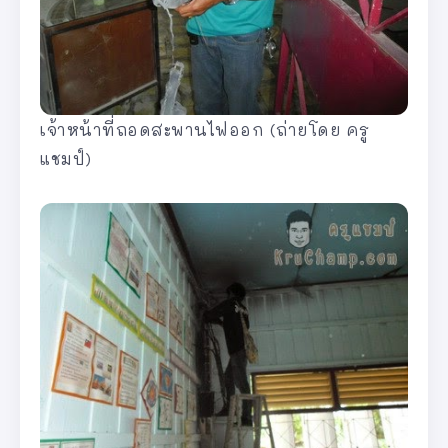
เจ้าหน้าที่ถอดสะพานไฟออก (ถ่ายโดย ครู
แชมป์)