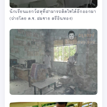
นักเรียนแยกวัสดุที่สามารถติดไหได้อีกออกมา
(ถ่ายโดย ด.ช. สมชาย ตรีอินทอง)