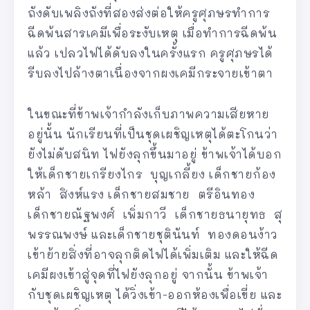
ถังดับเพลิงถังที่สองส่งต่อให้ครูศุภษรทำการ
ฉีดพ้นสารเคมีเพื่อระงับเหตุ เมื่อทำการฉีดพ้น
แล้ว เปลวไฟได้ดับลงในครั้งแรก ครูศุภษรได้
รีบลงไปล้างตาเนื่องจากผงเคมีกระจายเข้าตา
ในขณะที่ข้าพเจ้ากำลังเก็บภาพความเสียหาย
อยู่นั้น นักเรียนที่เป็นชุดเผชิญเหตุได้ตะโกนว่า
ยังไม่ดับสนิท ไฟยังลุกขึ้นมาอยู่ ข้าพเจ้าได้บอก
ให้เด็กชายเกรียงไกร บุญเกลี้ยง เด็กชายก้อง
หล้า สิงห์แรง เด็กชายสมชาย ตรีอินทอง
เด็กชายณัฐพงศ์ เพิ่มกาวี เด็กชายธนายุทธ สุ
พรรณพงษ์ และเด็กชายชุตินันท์ ทองดอนง้าว
เข้าย้ายสิ่งที่อาจลุกติดไฟได้เพิ่มเติม และให้ฉีด
เคมีผงเข้าสู่จุดที่ไฟยังลุกอยู่ จากนั้น ข้าพเจ้า
กับชุดเผชิญเหตุ ได้วิ่งเข้า-ออกห้องเพื่อเขี่ย และ