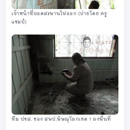
เจ้าหน้าที่ถอดสะพานไฟออก (ถ่ายโดย ครู
แชมป์)
ทีม ปชส. ของ สพป.พิษณุโลกเขต 1 ลงพื้นที่