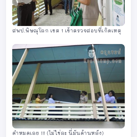
สพป.พิษณุโลก เขต 1 เข้าตรวจสอบที่เกิดเหตุ
ดำหมดเลย !!! (ไม่ใช่ละ นี่มันด้านหลัง)