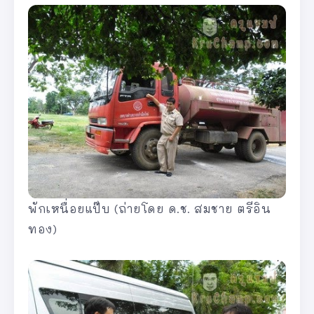
พักเหนื่อยแป๊บ (ถ่ายโดย ด.ช. สมชาย ตรีอิน
ทอง)