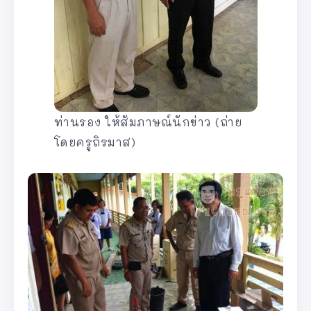
ท่านรอง ให้สัมภาษณ์นักข่าว (ถ่าย
โดยครูถิรมาส)