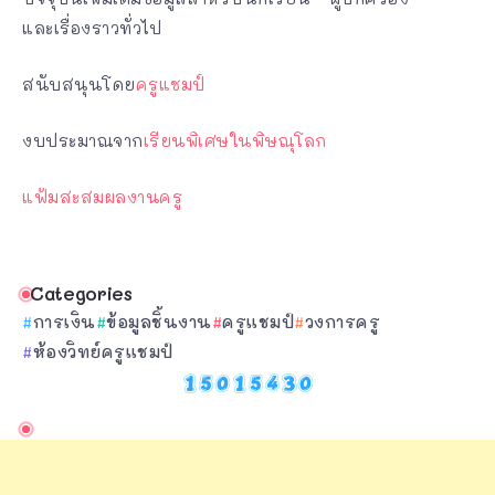
และเรื่องราวทั่วไป
สนับสนุนโดย
ครูแชมป์
งบประมาณจาก
เรียนพิเศษในพิษณุโลก
แฟ้มสะสมผลงานครู
Categories
การเงิน
ข้อมูลชิ้นงาน
ครูแชมป์
วงการครู
ห้องวิทย์ครูแชมป์