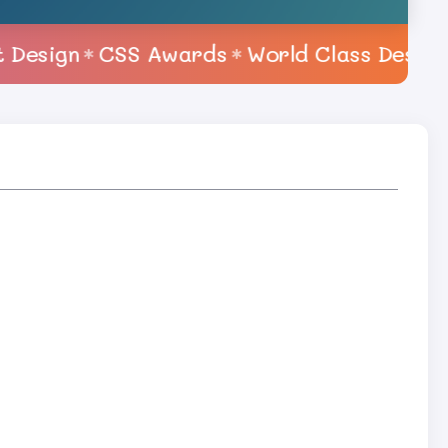
ign
CSS Awards
World Class Design
Mo