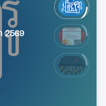
ส์)
ส์)
569
า 2569
ุดสุดมันส์)
ศึกษา 2569
น
น