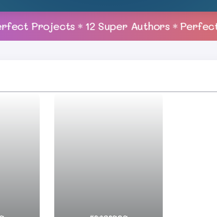
t Projects
12 Super Authors
Perfect Des