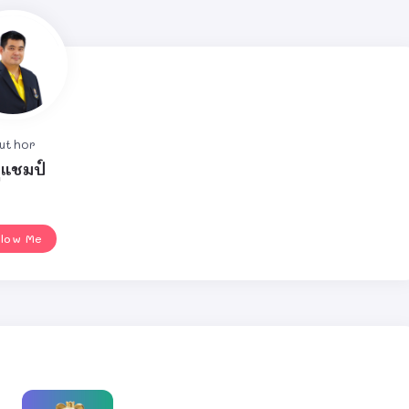
uthor
ูแชมป์
llow Me