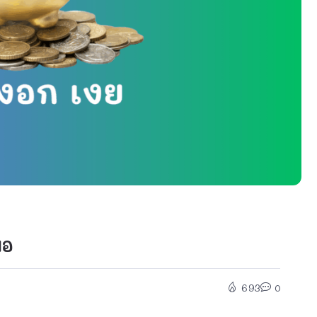
มอ
693
0