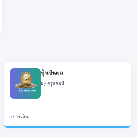
หุ้นปันผล
By
ครูแชมป์
การเงิน