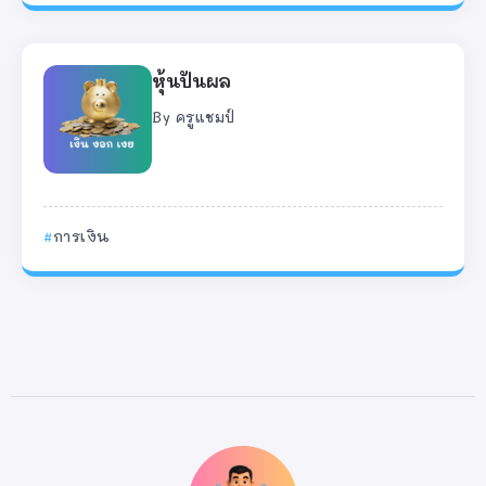
หุ้นปันผล
By
ครูแชมป์
การเงิน