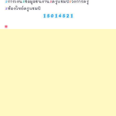
การเงิน
ข้อมูลชิ้นงาน
ครูแชมป์
วงการครู
ห้องวิทย์ครูแชมป์