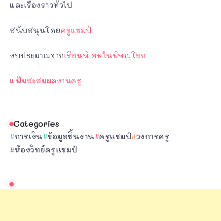
และเรื่องราวทั่วไป
สนับสนุนโดย
ครูแชมป์
งบประมาณจาก
เรียนพิเศษในพิษณุโลก
แฟ้มสะสมผลงานครู
Categories
การเงิน
ข้อมูลชิ้นงาน
ครูแชมป์
วงการครู
ห้องวิทย์ครูแชมป์