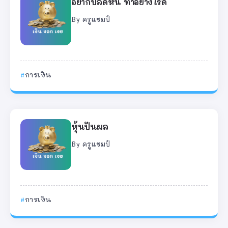
อยากปลดหนี้ ทำอย่างไรดี
By
ครูแชมป์
การเงิน
หุ้นปันผล
By
ครูแชมป์
การเงิน