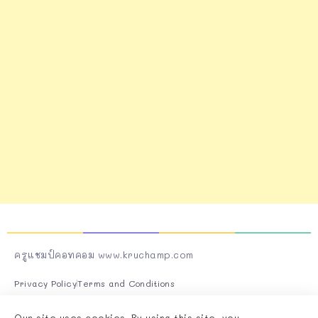
ครูแชมป์คอทคอม www.kruchamp.com
Privacy Policy
Terms and Conditions
Follow Us On Socials
Our site uses cookies. By using this site, you