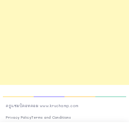
ครูแชมป์คอทคอม www.kruchamp.com
Privacy Policy
Terms and Conditions
Follow Us On Socials