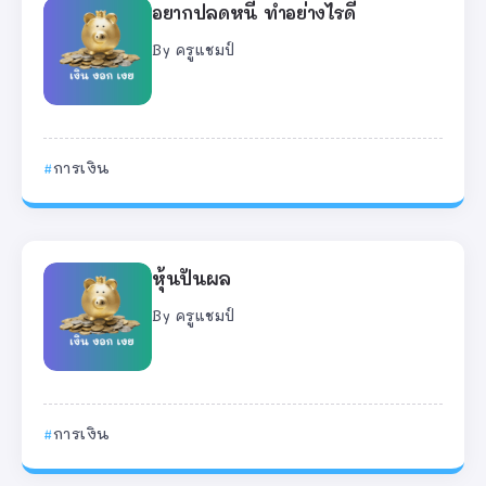
อยากปลดหนี้ ทำอย่างไรดี
By
ครูแชมป์
การเงิน
หุ้นปันผล
By
ครูแชมป์
การเงิน