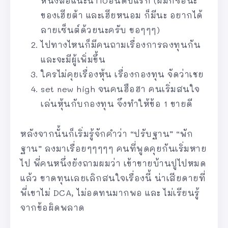
หนังสือแนะนำ10อันดับแรก (ผมก็ซื้อนะ
ของเฮียต้า และเฮียหนอม ก็มีนะ อยากได้
ลายเซ็นต์ด้วยนะครับ ขอๆๆๆ)
ไปทางไหนก็มีคนถามเรื่องการลงทุนกัน
และจะมีผู้เพิ่มขึ้น
ใครไม่คุยเรื่องหุ้น เรื่องกองทุน จัดว่าเชย
set new high จนคนฮือฮา คนเริ่มสนใจ
เล่นหุ้นกับกองทุน จึงทำให้ข้อ 1 ขายดี
หลังจากนั้นก็เริ่มรู้จักคำว่า “ปรับฐาน” “พัก
ฐาน” ลงมาเรื่อยๆๆๆๆๆ คนที่พูดคุยกันเริ่มหาย
ไป พี่คนหนึ่งยังถามผมว่า เข้าขายบ้านปูไปหมด
แล้ว ขาดทุนเลยเลิกสนใจเรื่องนี้ น่าเสียดายที่
พี่เขาไม่ DCA, ไม่อดทนมากพอ และ ไม่เรียนรู้
จากข้อผิดพลาด