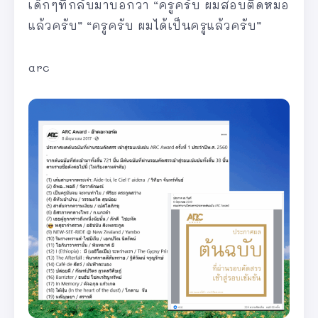
เด็กๆที่กลับมาบอกว่า “ครูครับ ผมสอบติดหมอ
แล้วครับ” “ครูครับ ผมได้เป็นครูแล้วครับ”
arc