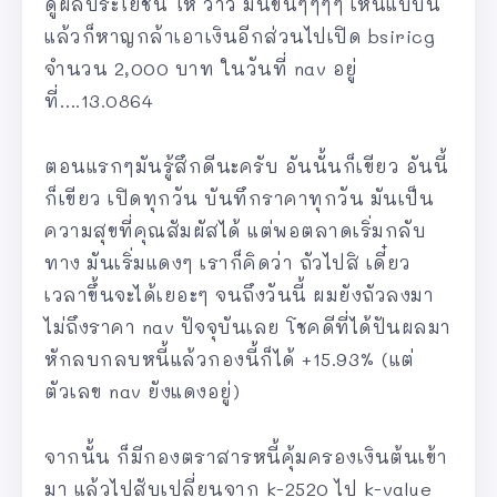
ดูผลประโยชน์ โห ว้าว มันขึ้นๆๆๆๆ เห็นแบบนี้
แล้วก็หาญกล้าเอาเงินอีกส่วนไปเปิด bsiricg
จำนวน 2,000 บาท ในวันที่ nav อยู่
ที่….13.0864
ตอนแรกๆมันรู้สึกดีนะครับ อันนั้นก็เขียว อันนี้
ก็เขียว เปิดทุกวัน บันทึกราคาทุกวัน มันเป็น
ความสุขที่คุณสัมผัสได้ แต่พอตลาดเริ่มกลับ
ทาง มันเริ่มแดงๆ เราก็คิดว่า ถัวไปสิ เดี๋ยว
เวลาขึ้นจะได้เยอะๆ จนถึงวันนี้ ผมยังถัวลงมา
ไม่ถึงราคา nav ปัจจุบันเลย โชคดีที่ได้ปันผลมา
หักลบกลบหนี้แล้วกองนี้ก็ได้ +15.93% (แต่
ตัวเลข nav ยังแดงอยู่)
จากนั้น ก็มีกองตราสารหนี้คุ้มครองเงินต้นเข้า
มา แล้วไปสับเปลี่ยนจาก k-2520 ไป k-value