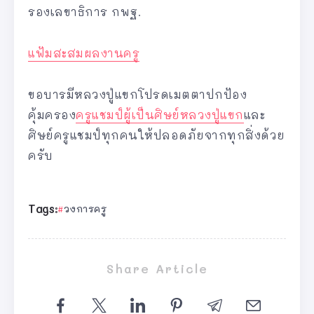
รองเลขาธิการ กพฐ.
แฟ้มสะสมผลงานครู
ขอบารมีหลวงปู่แขกโปรดเมตตาปกป้อง
คุ้มครอง
ครูแชมป์ผู้เป็นศิษย์หลวงปู่แขก
และ
ศิษย์ครูแชมป์ทุกคนให้ปลอดภัยจากทุกสิ่งด้วย
ครับ
Tags:
วงการครู
Share Article