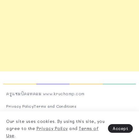
ครูแชมป์คอทคอม www.kruchamp.com
Privacy Policy
Terms and Conditions
Follow Us On Socials
Our site uses cookies. By using this site, you
Accept
agree to the
Privacy Policy
and
Terms of
Use
.
Copyright & Design By @Rivaxstudio - 2025