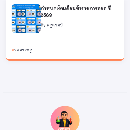
กำหนดเงินเดือนข้าราชการออก ปี
2569
By
ครูแชมป์
วงการครู