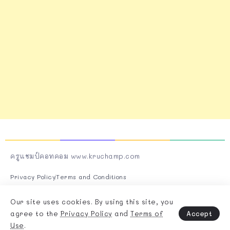
ครูแชมป์คอทคอม www.kruchamp.com
Privacy Policy
Terms and Conditions
Follow Us On Socials
Our site uses cookies. By using this site, you
Accept
agree to the
Privacy Policy
and
Terms of
Use
.
Copyright & Design By @Rivaxstudio - 2025