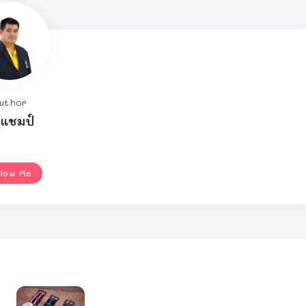
uthor
ูแชมป์
llow Me