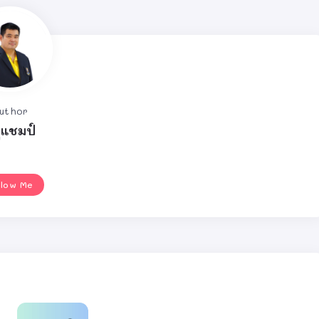
uthor
ูแชมป์
llow Me