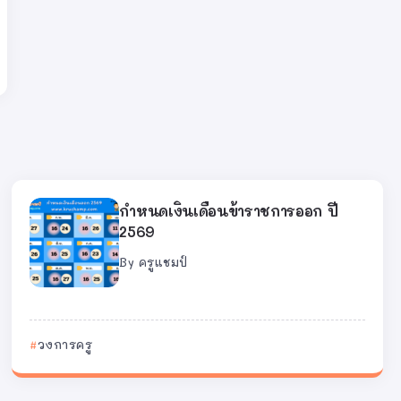
กำหนดเงินเดือนข้าราชการออก ปี
2569
By
ครูแชมป์
วงการครู