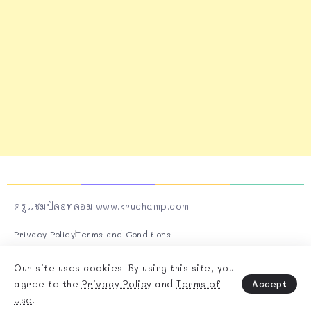
ครูแชมป์คอทคอม www.kruchamp.com
Privacy Policy
Terms and Conditions
Follow Us On Socials
Our site uses cookies. By using this site, you
Accept
agree to the
Privacy Policy
and
Terms of
Use
.
Copyright & Design By @Rivaxstudio - 2025