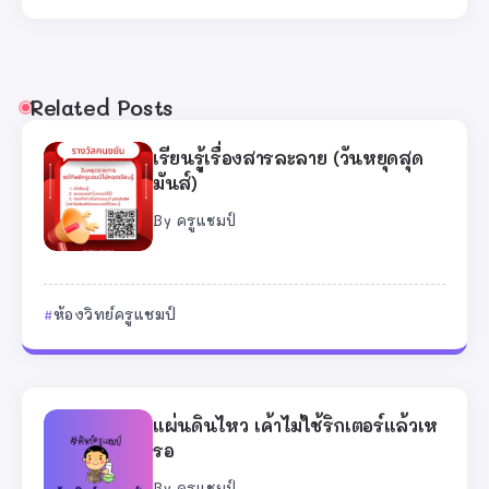
Related Posts
เรียนรู้เรื่องสารละลาย (วันหยุดสุด
มันส์)
By
ครูแชมป์
ห้องวิทย์ครูแชมป์
แผ่นดินไหว เค้าไม่ใช้ริกเตอร์แล้วเห
รอ
By
ครูแชมป์