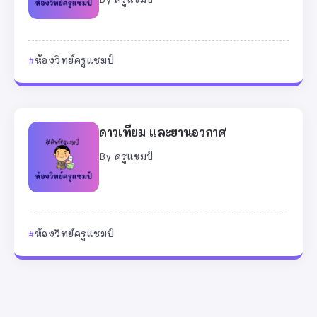
ห้องวิทย์ครูแชมป์
ดาวเทียม และยานอวกาศ
By
ครูแชมป์
ห้องวิทย์ครูแชมป์