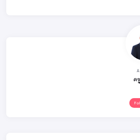
A
คร
Fo