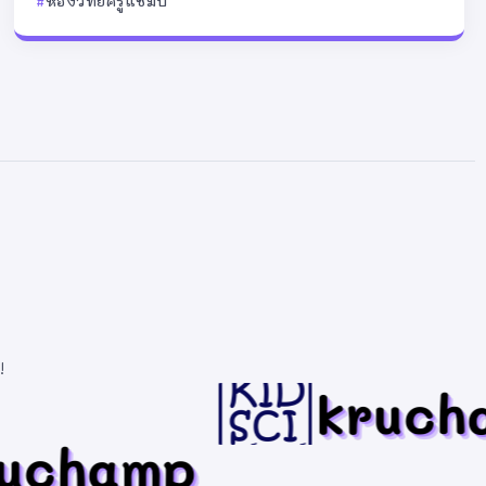
ห้องวิทย์ครูแชมป์
!