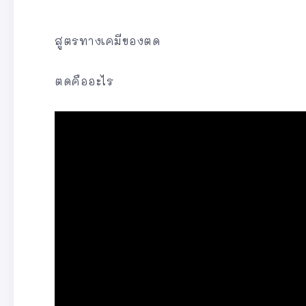
สูตรทางเคมีของตด
ตดคืออะไร