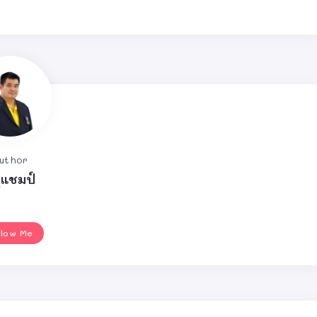
uthor
ูแชมป์
llow Me