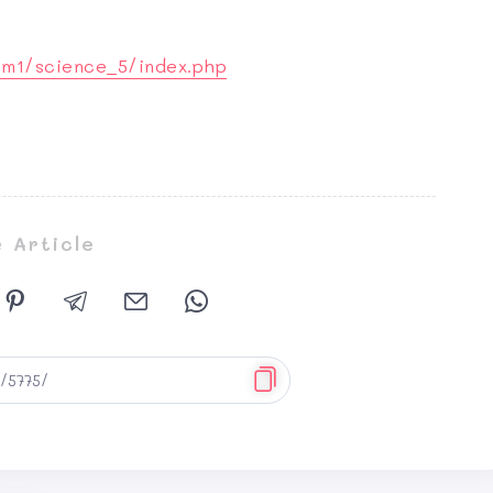
rm1/science_5/index.php
 Article