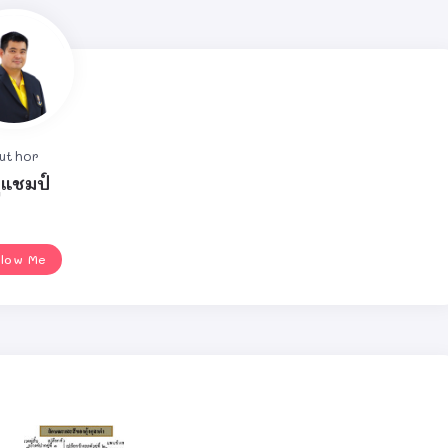
uthor
ูแชมป์
llow Me